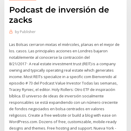
Podcast de inversión de
zacks
by
Publisher
Las Bolsas cerraron mixtas el miércoles, planas en el mejor de
los. casos. Las principales acciones en Londres bajaron
notablemente al conocerse la contracción del
8/21/2017 · A real estate investment trust (REIT) is a company
owning and typically operating real estate which generates
income. Most REITs specialize in a specific com Bienvenido al
episodio # 73 del Podcast Value Investor Todas las semanas,
Tracey Ryniec, el editor. Holy Rollers: Otro ETF de inspiración
bíblica. El universo de ideas de inversión socialmente
responsables se está expandiendo con un número creciente
de fondos negociados en bolsa centrados en valores
religiosos. Create a free website or build a blog with ease on
WordPress.com. Dozens of free, customizable, mobile-ready
designs and themes. Free hosting and support. Nueva York -